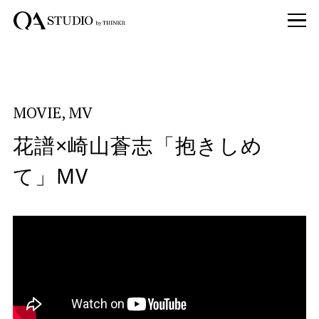
MOVIE, MV
花譜×崎山蒼志「抱きしめ
て」MV